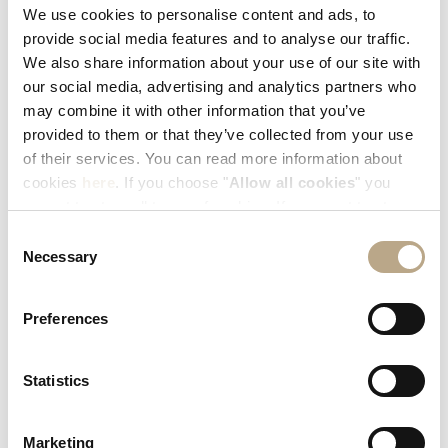
летнем сезоне мы рады представить уникальную
We use cookies to personalise content and ads, to
возможность, в Elysium Resort &am...
provide social media features and to analyse our traffic.
We also share information about your use of our site with
our social media, advertising and analytics partners who
READ MORE
may combine it with other information that you’ve
provided to them or that they’ve collected from your use
of their services. You can read more information about
cookies
here
. If you choose "
Allow all cookies
" you
accept to store all types of cookies. If you want to store
only specific types of cookies, you can select from the
Consent
tick boxes below, and then click "
Allow selection
".
Necessary
Selection
Preferences
Statistics
Marketing