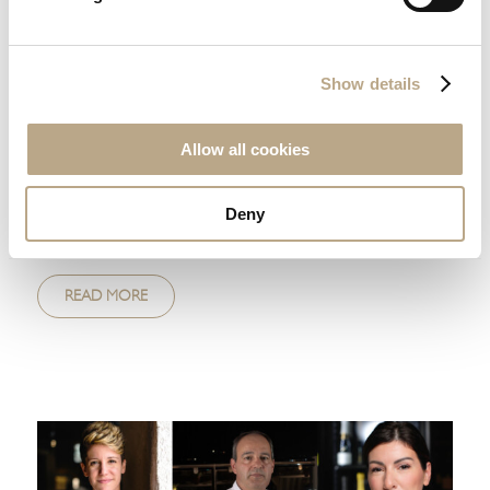
ELYSIUM RESORT & SPA НАЗВАН
ПОБЕДИТЕЛЕМ TUI GLOBAL HOTEL
Show details
AWARDS В ОБЛАСТИ КАЧЕСТВА В 2024
ГОДУ!
Allow all cookies
Elysium Resort & Spa назван победителем TUI Global
Hotel Awards в области качества в 2024 году! \Мы рады
Deny
сообщить, что Elysiu...
READ MORE