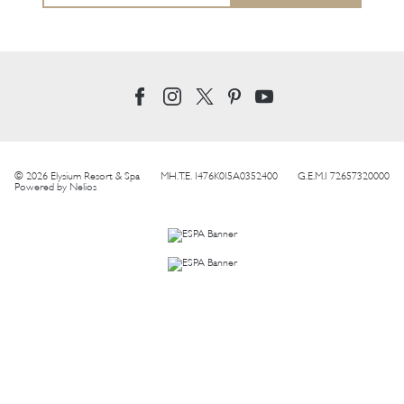
© 2026 Elysium Resort & Spa
MH.T.E. 1476K015A0352400
G.E.M.I 72657320000
Powered by
Nelios