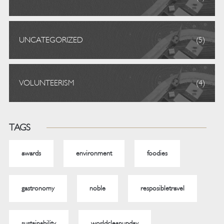
UNCATEGORIZED
(5)
VOLUNTEERISM
(4)
TAGS
awards
environment
foodies
gastronomy
noble
resposibletravel
sustainability
worldcleanupday