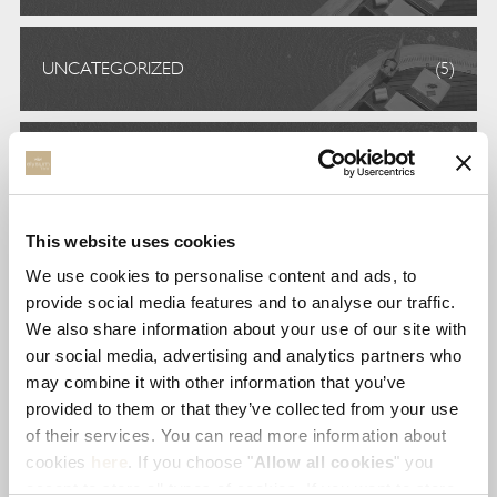
UNCATEGORIZED
(5)
VOLUNTEERISM
(4)
This website uses cookies
TAGS
We use cookies to personalise content and ads, to
provide social media features and to analyse our traffic.
awards
environment
foodies
We also share information about your use of our site with
our social media, advertising and analytics partners who
may combine it with other information that you’ve
gastronomy
noble
resposibletravel
provided to them or that they’ve collected from your use
of their services. You can read more information about
cookies
here
. If you choose "
Allow all cookies
" you
sustainability
worldcleanupday
accept to store all types of cookies. If you want to store