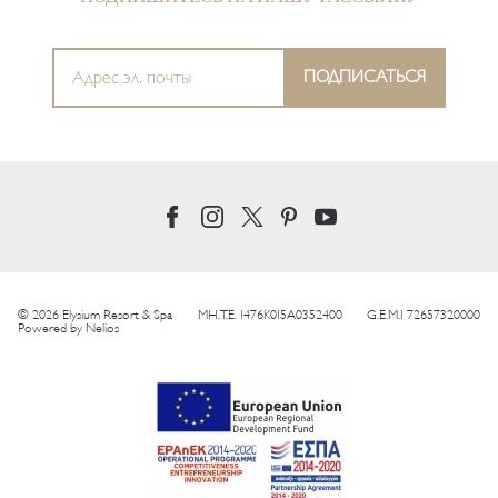
© 2026 Elysium Resort & Spa
MH.T.E. 1476K015A0352400
G.E.M.I 72657320000
Powered by
Nelios