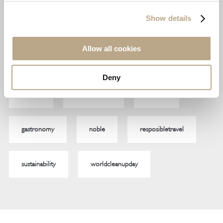
Show details
VOLUNTEERISM
(4)
Allow all cookies
TAGS
Deny
awards
environment
foodies
gastronomy
noble
resposibletravel
sustainability
worldcleanupday