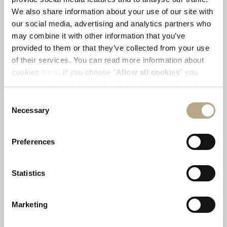
We also share information about your use of our site with
our social media, advertising and analytics partners who
ENVIRONMENT
(9)
may combine it with other information that you’ve
provided to them or that they’ve collected from your use
of their services. You can read more information about
cookies
here
. If you choose "
Allow all cookies
" you
EXPERIENCES
(15)
accept to store all types of cookies. If you want to store
only specific types of cookies, you can select from the
Consent
tick boxes below, and then click "
Allow selection
".
Necessary
Selection
GASTRONOMY
(11)
Preferences
STAY
(4)
Statistics
Marketing
UNCATEGORIZED
(5)