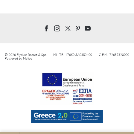
© 2026 Elysium Resort & Spa
MH.T.E. 1476K015A0352400
G.E.M.I 72657320000
Powered by
Nelios