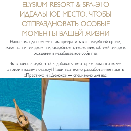
ELYSIUM RESORT & SPA-ЭТО
ИДЕАЛЬНОЕ МЕСТО, ЧТОБЫ
ОТПРАЗДНОВАТЬ ОСОБЫЕ
МОМЕНТЫ ВАШЕЙ ЖИЗНИ
Наша команда поможет вам превратить ваш свадебный приём,
мальчишник или девичник, свадебное путешествие, юбилей или день
рождения в незабываемое событие.
Вы в поисках идей, чтобы добавить некоторые романтические
штрихи к вашему отдыху? Наши тщательно разработанные пакеты
«Престиж» и «Делюкс» — специально для вас!