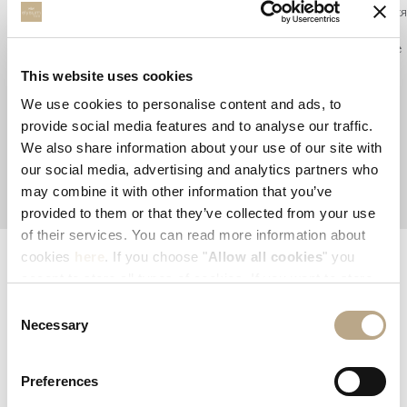
Наш тщательно разработанный Делюкс романтический пакет является
идеальным выбором, чтобы отпраздновать Ваш медовый месяц,
юбилей, или просто добавить немного романтики в Ваше пребывание
с нами.
This website uses cookies
We use cookies to personalise content and ads, to
provide social media features and to analyse our traffic.
We also share information about your use of our site with
our social media, advertising and analytics partners who
ЧИТАТЬ ДАЛЬШЕ
may combine it with other information that you’ve
provided to them or that they’ve collected from your use
of their services. You can read more information about
cookies
here
. If you choose "
Allow all cookies
" you
accept to store all types of cookies. If you want to store
EXPLORE AND SHARE YOUR EXPERIENCE
only specific types of cookies, you can select from the
#ELYSIUMRHODES
Consent
tick boxes below, and then click "
Allow selection
".
Necessary
Selection
Preferences