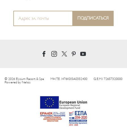
© 2026 Elysium Resort & Spa
MH.T.E. 1476K015A0352400
G.E.M.I 72657320000
Powered by
Nelios