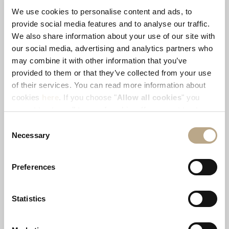
We use cookies to personalise content and ads, to
provide social media features and to analyse our traffic.
UNCATEGORIZED
(5)
We also share information about your use of our site with
our social media, advertising and analytics partners who
may combine it with other information that you’ve
provided to them or that they’ve collected from your use
VOLUNTEERISM
(4)
of their services. You can read more information about
cookies
here
. If you choose "
Allow all cookies
" you
accept to store all types of cookies. If you want to store
TAGS
only specific types of cookies, you can select from the
Consent
tick boxes below, and then click "
Allow selection
".
Necessary
Selection
awards
environment
foodies
Preferences
gastronomy
noble
resposibletravel
Statistics
sustainability
worldcleanupday