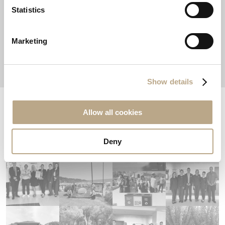
gastronomy
noble
resposibletravel
Statistics
Marketing
sustainability
worldcleanupday
Show details
Allow all cookies
EXPLORE AND SHARE YOUR EXPERIENCE
#ELYSIUMRHODES
Deny