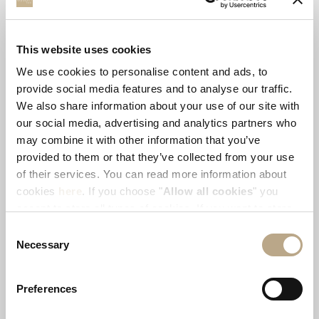
This website uses cookies
UNCATEGORIZED
(4)
We use cookies to personalise content and ads, to
provide social media features and to analyse our traffic.
We also share information about your use of our site with
UNKATEGORISIERT
(1)
our social media, advertising and analytics partners who
may combine it with other information that you’ve
provided to them or that they’ve collected from your use
of their services. You can read more information about
VOLUNTEERISM
(5)
cookies
here
. If you choose "
Allow all cookies
" you
accept to store all types of cookies. If you want to store
only specific types of cookies, you can select from the
Consent
TAGS
tick boxes below, and then click "
Allow selection
".
Necessary
Selection
awards
environment
foodies
Preferences