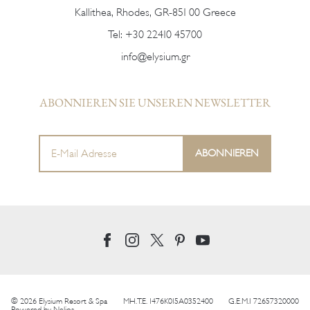
Kallithea, Rhodes, GR-851 00 Greece
Tel:
+30 22410 45700
info@elysium.gr
ABONNIEREN SIE UNSEREN NEWSLETTER
© 2026 Elysium Resort & Spa
MH.T.E. 1476K015A0352400
G.E.M.I 72657320000
Powered by
Nelios