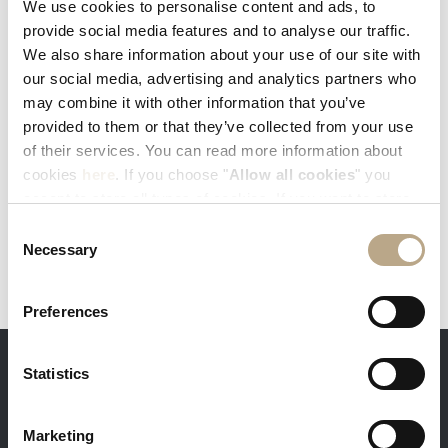
We use cookies to personalise content and ads, to
provide social media features and to analyse our traffic.
EXPLORE AND SHARE YOUR EXPERIENCE
We also share information about your use of our site with
#ELYSIUMRHODES
our social media, advertising and analytics partners who
may combine it with other information that you’ve
provided to them or that they’ve collected from your use
of their services. You can read more information about
cookies
here
. If you choose "
Allow all cookies
" you
accept to store all types of cookies. If you want to store
only specific types of cookies, you can select from the
Consent
tick boxes below, and then click "
Allow selection
".
Necessary
Selection
Preferences
Statistics
DIE VORTEILE BEI DIREKTBUCHUNGEN
Marketing