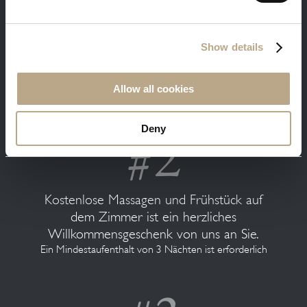
Show details
Sie erhalten unsere besten verfügbaren
Preise. Melden Sie sich mit Ihrer E-Mail und
Allow all cookies
Sie erhalten 5% Rabatt.
Deny
Kostenlose Massagen und Frühstück auf
dem Zimmer ist ein herzliches
Willkommensgeschenk von uns an Sie.
Ein Mindestaufenthalt von 3 Nächten ist erforderlich