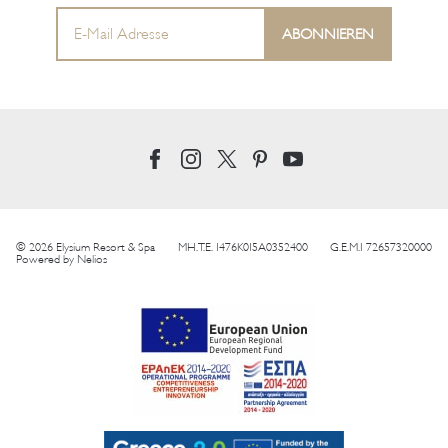
© 2026 Elysium Resort & Spa
MH.T.E. 1476K015A0352400
G.E.M.I 72657320000
Powered by
Nelios