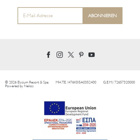
© 2026 Elysium Resort & Spa
MH.T.E. 1476K015A0352400
G.E.M.I 72657320000
Powered by
Nelios