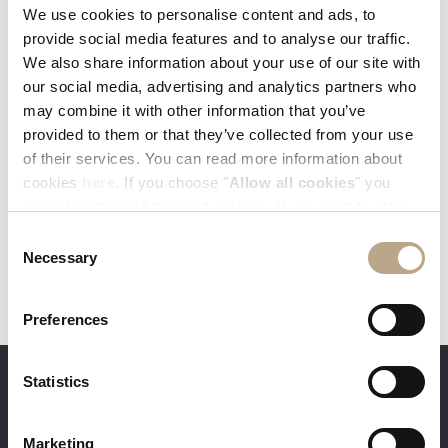
We use cookies to personalise content and ads, to
provide social media features and to analyse our traffic.
EXPLORE AND SHARE YOUR EXPERIENCE
We also share information about your use of our site with
#ELYSIUMRHODES
our social media, advertising and analytics partners who
may combine it with other information that you’ve
provided to them or that they’ve collected from your use
of their services. You can read more information about
cookies
here
. If you choose "
Allow all cookies
" you
accept to store all types of cookies. If you want to store
only specific types of cookies, you can select from the
Consent
tick boxes below, and then click "
Allow selection
".
Necessary
Selection
Preferences
Statistics
DIE VORTEILE BEI DIREKTBUCHUNGEN
Marketing