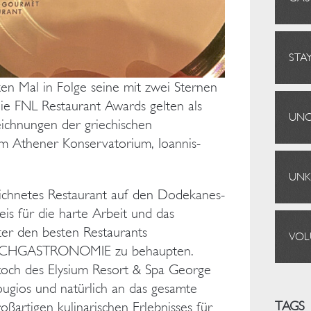
STA
en Mal in Folge seine mit zwei Sternen
e FNL Restaurant Awards gelten als
UNC
ichnungen der griechischen
im Athener Konservatorium, Ioannis-
UNK
eichnetes Restaurant auf den Dodekanes-
eis für die harte Arbeit und das
ter den besten Restaurants
VOL
 HOCHGASTRONOMIE zu behaupten.
och des Elysium Resort & Spa George
ugios und natürlich an das gesamte
TAGS
ßartigen kulinarischen Erlebnisses für