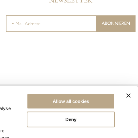
NEWSLETTER
Allow all cookies
alyse
Deny
72657320000
Powered by
Nelios
ore
types