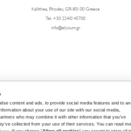
Kallithea, Rhodes, GR-851 00 Greece
Tel:
+30 22410 45700
info@elysium.gr
s
ise content and ads, to provide social media features and to an
information about your use of our site with our social media,
partners who may combine it with other information that you’ve
H.T.E. 1476K015A0352400
G.E.M.I 
hey’ve collected from your use of their services. You can read m
here
. If you choose "
Allow all cookies
" you accept to store all 