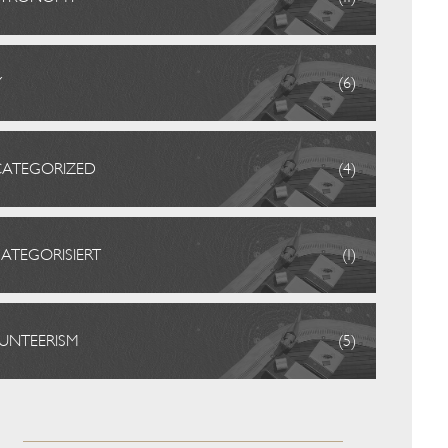
Y
(6)
ATEGORIZED
(4)
ATEGORISIERT
(1)
UNTEERISM
(5)