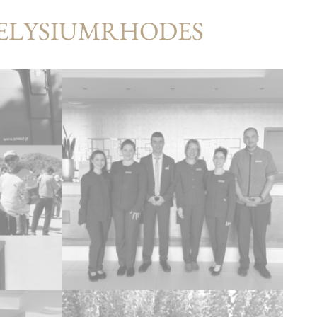
#ELYSIUMRHODES