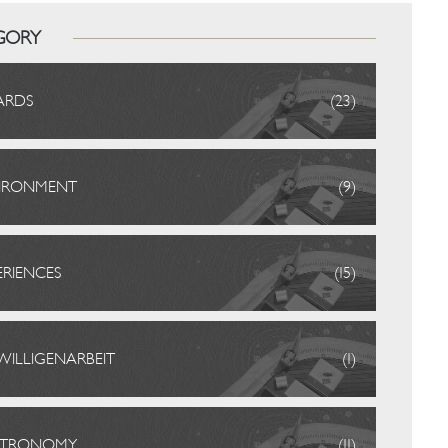
GORY
ARDS
(23)
IRONMENT
(9)
ERIENCES
(15)
IWILLIGENARBEIT
(1)
STRONOMY
(11)