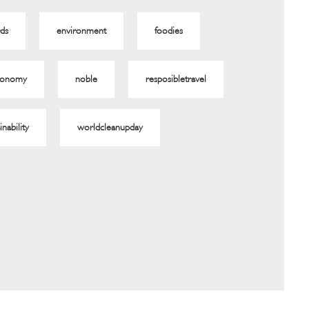
ds
environment
foodies
ronomy
noble
resposibletravel
inability
worldcleanupday