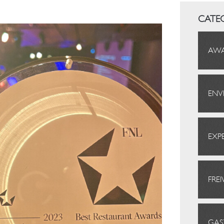
CATE
AW
ENV
EXP
FRE
GA