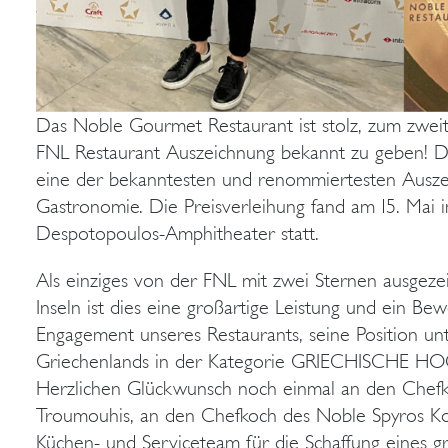
Das Noble Gourmet Restaurant ist stolz, zum zweit
FNL Restaurant Auszeichnung bekannt zu geben! Di
eine der bekanntesten und renommiertesten Ausze
Gastronomie. Die Preisverleihung fand am 15. Mai 
Despotopoulos-Amphitheater statt.
Als einziges von der FNL mit zwei Sternen ausgez
Inseln ist dies eine großartige Leistung und ein Bew
Engagement unseres Restaurants, seine Position un
Griechenlands in der Kategorie GRIECHISCHE
Herzlichen Glückwunsch noch einmal an den Chefk
Troumouhis, an den Chefkoch des Noble Spyros Ko
Küchen- und Serviceteam für die Schaffung eines gro