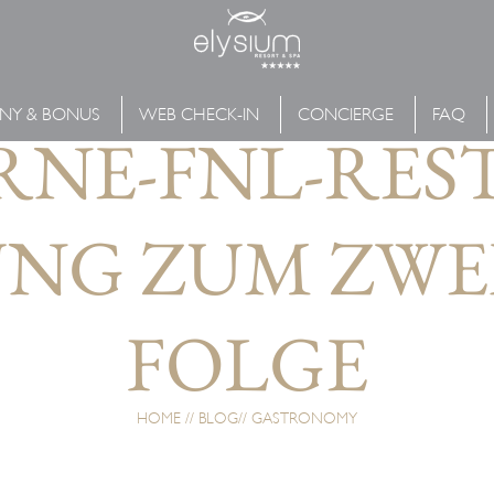
NY & BONUS
WEB CHECK-IN
CONCIERGE
FAQ
RNE-FNL-RE
NG ZUM ZWEI
FOLGE
HOME
BLOG
GASTRONOMY