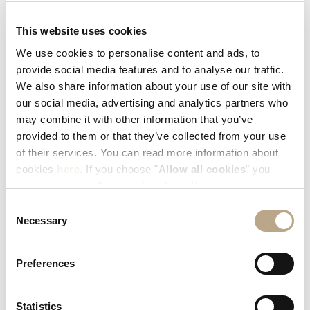
Hoteldirector
This website uses cookies
We use cookies to personalise content and ads, to
provide social media features and to analyse our traffic.
We also share information about your use of our site with
our social media, advertising and analytics partners who
may combine it with other information that you’ve
EXPLORE AND SHARE YOUR
provided to them or that they’ve collected from your use
EXPERIENCE #ELYSIUMRHODES
of their services. You can read more information about
cookies
here
. If you choose "
Allow all cookies
" you
accept to store all types of cookies. If you want to store
only specific types of cookies, you can select from the
Consent
tick boxes below, and then click "
Allow selection
".
Necessary
Selection
Preferences
Statistics