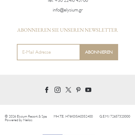
Tel:
+30 22410 45700
info@elysium.gr
ABONNIEREN SIE UNSEREN NEWSLETTER
© 2026 Elysium Resort & Spa
MH.T.E. 1476K015A0352400
G.E.M.I 72657320000
Powered by
Nelios