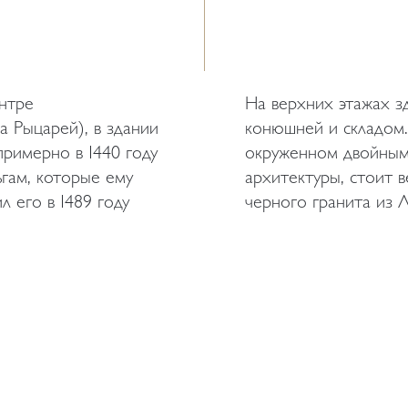
нтре
На верхних этажах з
а Рыцарей), в здании
конюшней и складом.
примерно в 1440 году
окруженном двойным 
гам, которые ему
архитектуры, стоит в
л его в 1489 году
черного гранита из Л