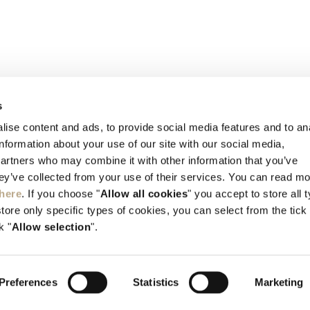
CONTACT US
s
Kallithea, Rhodes, GR-851 00 Greece
ise content and ads, to provide social media features and to an
information about your use of our site with our social media,
Тел:
+30 22410 45700
partners who may combine it with other information that you’ve
info@elysium.gr
hey’ve collected from your use of their services. You can read m
here
. If you choose "
Allow all cookies
" you accept to store all 
store only specific types of cookies, you can select from the tick
k "
Allow selection
".
Preferences
Statistics
Marketing