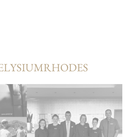
#ELYSIUMRHODES