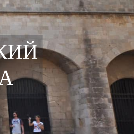
КИЙ
А