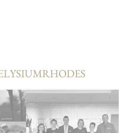
#ELYSIUMRHODES