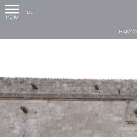
DE
MΕΝÜ
HARMO