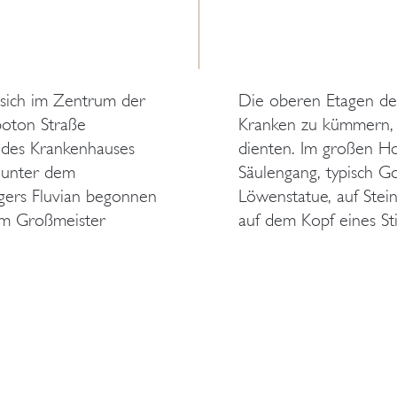
sich im Zentrum der
Die oberen Etagen de
poton Straße
Kranken zu kümmern, 
e des Krankenhauses
dienten. Im großen H
0 unter dem
Säulengang, typisch Go
gers Fluvian begonnen
Löwenstatue, auf Stei
dem Großmeister
auf dem Kopf eines Sti