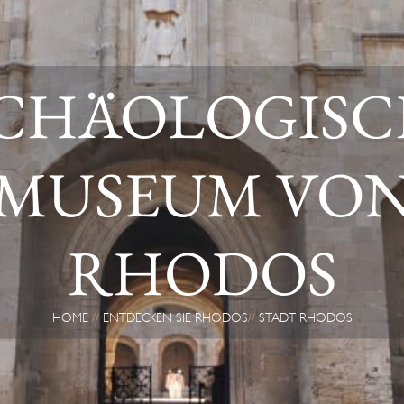
CHÄOLOGISC
MUSEUM VO
RHODOS
HOME
ENTDECKEN SIE RHODOS
STADT RHODOS