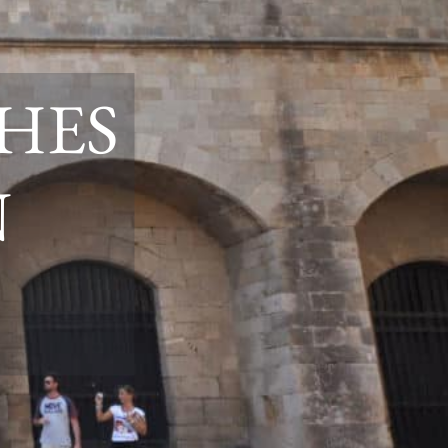
HES
N