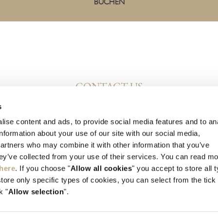
BUCHEN
CONTACT US
s
Kallithea, Rhodes, GR-851 00 Greece
ise content and ads, to provide social media features and to an
Tel:
+30 22410 45700
information about your use of our site with our social media,
partners who may combine it with other information that you’ve
info@elysium.gr
hey’ve collected from your use of their services. You can read m
here
. If you choose "
Allow all cookies
" you accept to store all 
store only specific types of cookies, you can select from the tick
k "
Allow selection
".