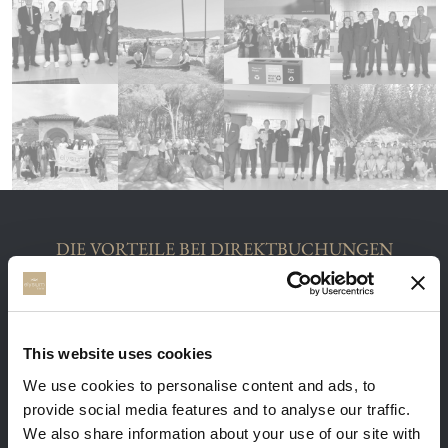
DIE VORTEILE BEI DIREKTBUCHUNGEN
This website uses cookies
We use cookies to personalise content and ads, to
Sie erhalten unsere besten verfügbaren
provide social media features and to analyse our traffic.
Preise. Melden Sie sich mit Ihrer E-Mail und
We also share information about your use of our site with
Sie erhalten 5% Rabatt.