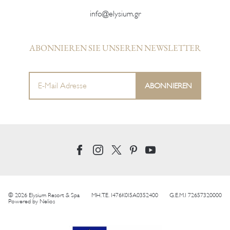
info@elysium.gr
ABONNIEREN SIE UNSEREN NEWSLETTER
© 2026 Elysium Resort & Spa
MH.T.E. 1476K015A0352400
G.E.M.I 72657320000
Powered by
Nelios