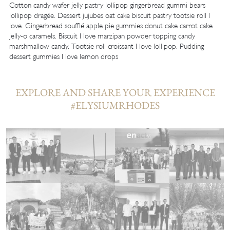
Cotton candy wafer jelly pastry lollipop gingerbread gummi bears
lollipop dragée. Dessert jujubes oat cake biscuit pastry tootsie roll I
love. Gingerbread soufflé apple pie gummies donut cake carrot cake
jelly-o caramels. Biscuit I love marzipan powder topping candy
marshmallow candy. Tootsie roll croissant I love lollipop. Pudding
dessert gummies I love lemon drops
EXPLORE AND SHARE YOUR EXPERIENCE
#ELYSIUMRHODES