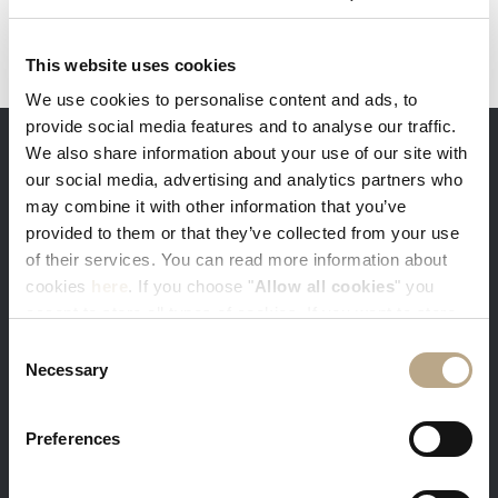
This website uses cookies
We use cookies to personalise content and ads, to
provide social media features and to analyse our traffic.
We also share information about your use of our site with
ПРЕИМУЩЕСТВА ПРЯМОГО БРОНИРОВАНИЯ
our social media, advertising and analytics partners who
may combine it with other information that you’ve
provided to them or that they’ve collected from your use
of their services. You can read more information about
cookies
here
. If you choose "
Allow all cookies
" you
accept to store all types of cookies. If you want to store
Вы получаете наши лучшие доступные
only specific types of cookies, you can select from the
Consent
цены. Войдите в систему со своей эл.
tick boxes below, and then click "
Allow selection
".
Necessary
Selection
почтой и получите скидку 5%
Preferences