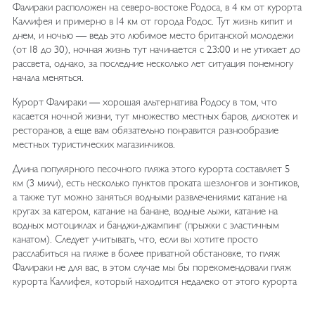
Фалираки расположен на северо-востоке Родоса, в 4 км от курорта
Каллифея и примерно в 14 км от города Родос. Тут жизнь кипит и
днем, и ночью — ведь это любимое место британской молодежи
(от 18 до 30), ночная жизнь тут начинается с 23:00 и не утихает до
рассвета, однако, за последние несколько лет ситуация понемногу
начала меняться.
Курорт Фалираки — хорошая альтернатива Родосу в том, что
касается ночной жизни, тут множество местных баров, дискотек и
ресторанов, а еще вам обязательно понравится разнообразие
местных туристических магазинчиков.
Длина популярного песочного пляжа этого курорта составляет 5
км (3 мили), есть несколько пунктов проката шезлонгов и зонтиков,
а также тут можно заняться водными развлечениями: катание на
кругах за катером, катание на банане, водные лыжи, катание на
водных мотоциклах и банджи-джампинг (прыжки с эластичным
канатом). Следует учитывать, что, если вы хотите просто
расслабиться на пляже в более приватной обстановке, то пляж
Фалираки не для вас, в этом случае мы бы порекомендовали пляж
курорта Каллифея, который находится недалеко от этого курорта