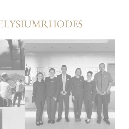
#ELYSIUMRHODES