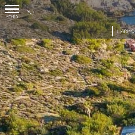
RU
МЕНЮ
HARMO