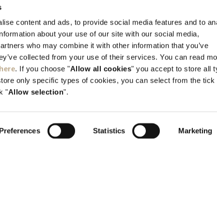
s
Kallithea, Rhodes, GR-851 00 Greece
ise content and ads, to provide social media features and to an
information about your use of our site with our social media,
Тел:
+30 22410 45700
partners who may combine it with other information that you’ve
info@elysium.gr
hey’ve collected from your use of their services. You can read m
here
. If you choose "
Allow all cookies
" you accept to store all 
store only specific types of cookies, you can select from the tick
k "
Allow selection
".
Preferences
Statistics
Marketing
H.T.E. 1476K015A0352400
G.E.M.I 