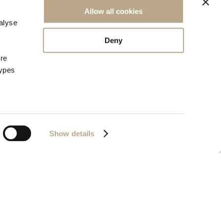
Allow all cookies
alyse
Deny
ore
types
Show details
72657320000
Powered by
Nelios