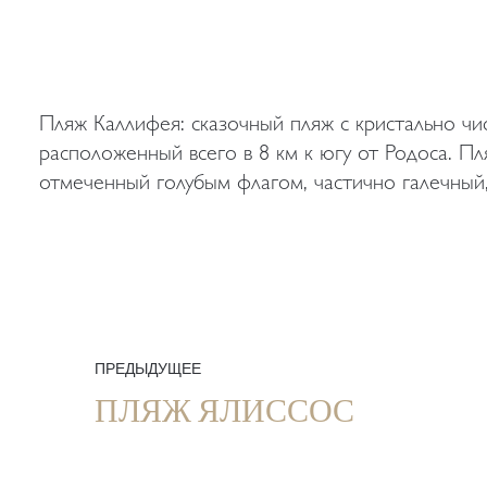
Пляж Каллифея: сказочный пляж с кристально чи
с дикими скалистыми участками по бокам, имее
расположенный всего в 8 км к югу от Родоса. П
отмеченный голубым флагом, частично галечный,
ПРЕДЫДУЩЕЕ
ПЛЯЖ ЯЛИССОС