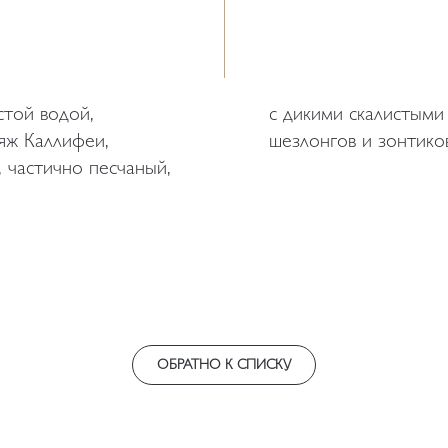
стой водой,
т множество
ляж Каллифеи,
шезлонгов и зонтико
 частично песчаный,
ОБРАТНО К СПИСКУ