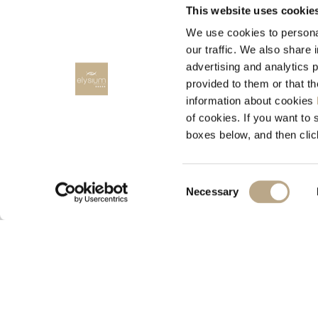
This website uses cookie
We use cookies to personal
our traffic. We also share 
advertising and analytics 
provided to them or that t
information about cookies
ПРОКАТ АВТОМОБИЛЯ
of cookies. If you want to 
boxes below, and then clic
RODOS CARS, Rent a car
Consent
Necessary
Selection
© 2026 Elysium Resort & Spa
M