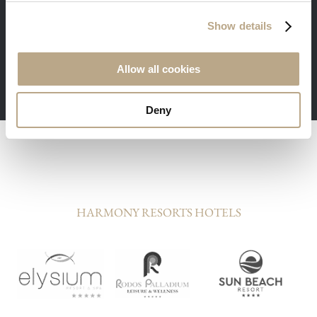
Бесплатный трансфер, приветственный
Show details
ужин и дополнительные привилегии для
гостей, проживающих в люксах.
Allow all cookies
Минимальный срок проживания - 3 суток.
Deny
HARMONY RESORTS HOTELS