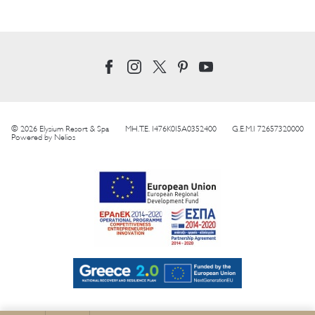
© 2026 Elysium Resort & Spa
MH.T.E. 1476K015A0352400
G.E.M.I 72657320000
Powered by
Nelios