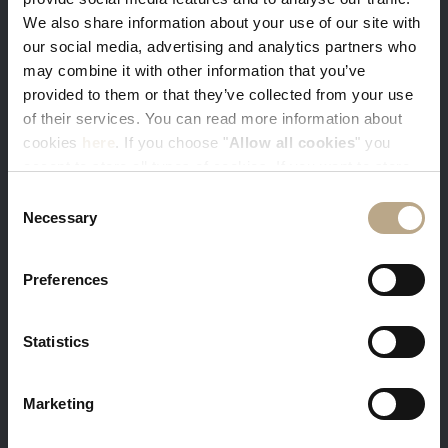
We also share information about your use of our site with
our social media, advertising and analytics partners who
Вы получаете наши лучшие доступные
may combine it with other information that you’ve
цены. Войдите в систему со своей эл.
provided to them or that they’ve collected from your use
почтой и получите скидку 5%
of their services. You can read more information about
cookies
here
. If you choose "
Allow all cookies
" you
accept to store all types of cookies. If you want to store
only specific types of cookies, you can select from the
Consent
tick boxes below, and then click "
Allow selection
".
Necessary
Selection
Бесплатный массаж и завтрак в номер –
Preferences
это наш приветственный подарок Вам.
Минимальный срок проживания - 3 суток.
Statistics
Marketing