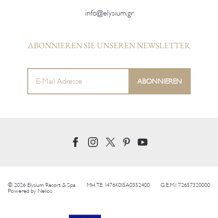
info@elysium.gr
ABONNIEREN SIE UNSEREN NEWSLETTER
© 2026 Elysium Resort & Spa
MH.T.E. 1476K015A0352400
G.E.M.I 72657320000
Powered by
Nelios