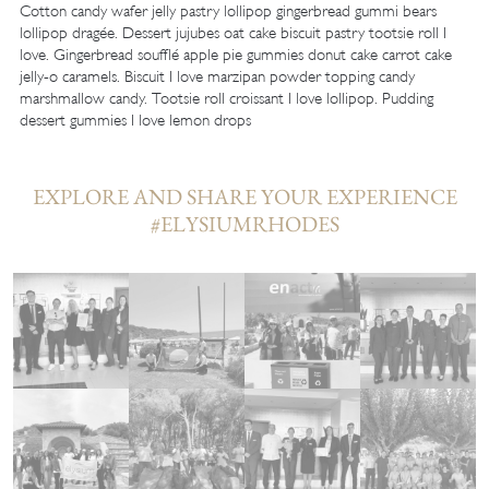
Cotton candy wafer jelly pastry lollipop gingerbread gummi bears
lollipop dragée. Dessert jujubes oat cake biscuit pastry tootsie roll I
love. Gingerbread soufflé apple pie gummies donut cake carrot cake
jelly-o caramels. Biscuit I love marzipan powder topping candy
marshmallow candy. Tootsie roll croissant I love lollipop. Pudding
dessert gummies I love lemon drops
EXPLORE AND SHARE YOUR EXPERIENCE
#ELYSIUMRHODES