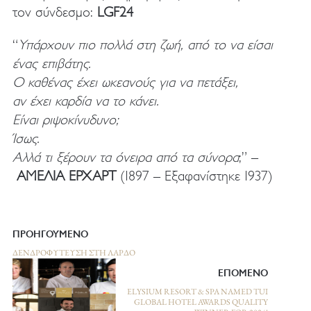
τον σύνδεσμο:
LGF24
“
Υπάρχουν πιο πολλά στη ζωή, από το να είσαι
ένας επιβάτης.
Ο καθένας έχει ωκεανούς για να πετάξει,
αν έχει καρδία να το κάνει.
Είναι ριψοκίνυδυνο;
Ίσως.
Αλλά τι ξέρουν τα όνειρα από τα σύνορα
;” –
ΑΜΕΛΙΑ ΕΡΧΑΡΤ
(1897 – Εξαφανίστηκε 1937)
ΠΡΟΗΓΟΥΜΕΝΟ
ΔΕΝΔΡΟΦΎΤΕΥΣΗ ΣΤΗ ΛΆΡΔΟ
ΕΠΟΜΕΝΟ
ELYSIUM RESORT & SPA NAMED TUI
GLOBAL HOTEL AWARDS QUALITY