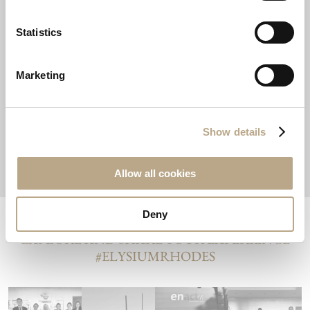
TAGS
Statistics
awards
environment
foodies
Marketing
gastronomy
noble
resposibletravel
Show details
sustainability
worldcleanupday
Allow all cookies
Deny
EXPLORE AND SHARE YOUR EXPERIENCE
#ELYSIUMRHODES