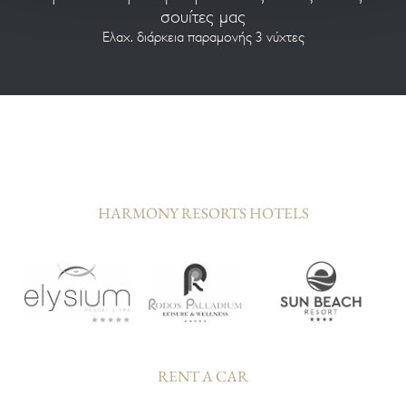
σουίτες μας
Ελαχ. διάρκεια παραμονής 3 νύχτες
HARMONY RESORTS HOTELS
RENT A CAR