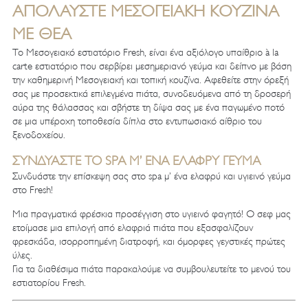
ΑΠΟΛΑΎΣΤΕ ΜΕΣΟΓΕΙΑΚΉ ΚΟΥΖΊΝΑ
ΜΕ ΘΈΑ
Το Μεσογειακό εστιατόριο Fresh, είναι ένα αξιόλογο υπαίθριο à la
carte εστιατόριο που σερβίρει μεσημεριανό γεύμα και δείπνο με βάση
την καθημερινή Μεσογειακή και τοπική κουζίνα. Αφεθείτε στην όρεξή
σας με προσεκτικά επιλεγμένα πιάτα, συνοδευόμενα από τη δροσερή
αύρα της θάλασσας και σβήστε τη δίψα σας με ένα παγωμένο ποτό
σε μια υπέροχη τοποθεσία δίπλα στο εντυπωσιακό αίθριο του
ξενοδοχείου.
ΣΥΝΔΥΆΣΤΕ ΤΟ SPA Μ’ ΈΝΑ ΕΛΑΦΡΎ ΓΕΎΜΑ
Συνδυάστε την επίσκεψη σας στο spa μ’ ένα ελαφρύ και υγιεινό γεύμα
στο Fresh!
Μια πραγματικά φρέσκια προσέγγιση στο υγιεινό φαγητό! Ο σεφ μας
ετοίμασε μια επιλογή από ελαφριά πιάτα που εξασφαλίζουν
φρεσκάδα, ισορροπημένη διατροφή, και όμορφες γεyστικές πρώτες
ύλες.
Για τα διαθέσιμα πιάτα παρακαλούμε να συμβουλευτείτε το μενού του
εστιατορίου Fresh.