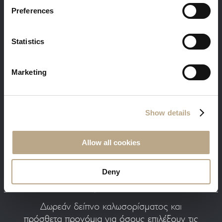
Preferences
Κράτηση με τις καλύτερες τιμές. Συνδεθείτε
με το e-mail σας και λάβετε έκπτωση 5%
Statistics
Marketing
Δωρεάν μασάζ στο spa, και πρωινό στο
Show details
δωμάτιο
Ελαχ. διάρκεια παραμονής 3 νύχτες
Allow all cookies
Deny
Δωρεάν δείπνο καλωσορίσματος και
πρόσθετα προνόμια για όσους επιλέξουν τις