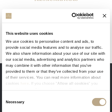
This website uses cookies
We use cookies to personalise content and ads, to
provide social media features and to analyse our traffic.
We also share information about your use of our site with
our social media, advertising and analytics partners who
may combine it with other information that you’ve
provided to them or that they’ve collected from your use
ΤΑ ΠΛΕΟΝΕΚΤΗΜΑΤΑ ΤΗΣ ΑΠΕΥΘΕΙΑΣ
of their services. You can read more information about
ΚΡΑΤΗΣΗΣ
cookies
here
. If you choose "
Allow all cookies
" you
accept to store all types of cookies. If you want to store
only specific types of cookies, you can select from the
Consent
tick boxes below, and then click "
Allow selection
".
Necessary
Selection