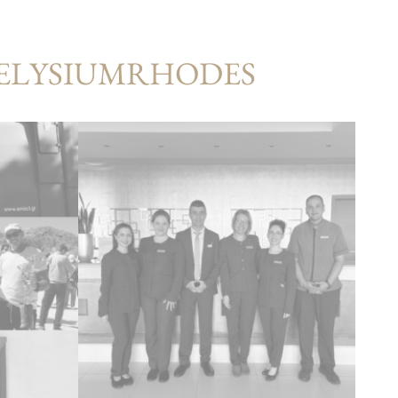
#ELYSIUMRHODES