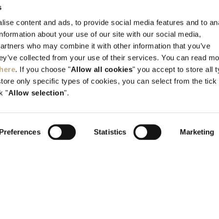
s
Kallithea, Rhodes, GR-851 00 Greece
ise content and ads, to provide social media features and to an
information about your use of our site with our social media,
Тηλ:
+30 22410 45700
partners who may combine it with other information that you’ve
info@elysium.gr
hey’ve collected from your use of their services. You can read m
here
. If you choose "
Allow all cookies
" you accept to store all 
store only specific types of cookies, you can select from the tick
k "
Allow selection
".
Preferences
Statistics
Marketing
H.T.E. 1476K015A0352400
G.E.M.I 