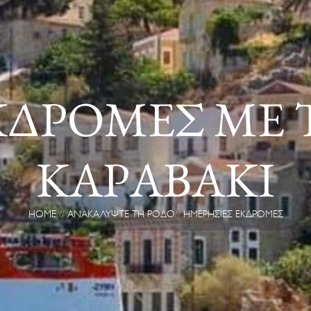
ΚΔΡΟΜΈΣ ΜΕ 
ΚΑΡΑΒΆΚΙ
HOME
ΑΝΑΚΑΛΎΨΤΕ ΤΗ ΡΌΔΟ
ΗΜΕΡΉΣΙΕΣ ΕΚΔΡΟΜΈΣ