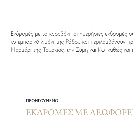
Εκδρομές με το καραβάκι: oι ημερήσιες εκδρομές 
διαδρομές στη Λίνδο. Υπάρχει και η δυνατότητα για
το εμπορικό λιμάνι της Ρόδου και περιλαμβάνουν 
ελληνικά νησιά, όπως η Κάλυμνος, η Λέρος, η Πάτμο
Μαρμάρι της Τουρκίας, την Σύμη και Κω, καθώς και
ΠΡΟΗΓΟΥΜΕΝΟ
ΕΚΔΡΟΜΈΣ ΜΕ ΛΕΩΦΟΡΕ