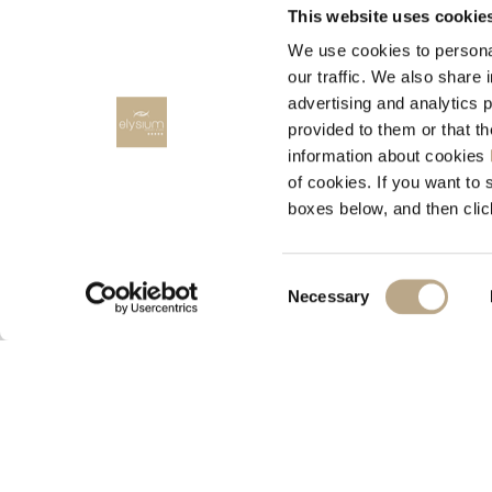
This website uses cookie
We use cookies to personal
our traffic. We also share 
advertising and analytics 
provided to them or that t
information about cookies
RENT A CAR
of cookies. If you want to 
boxes below, and then clic
RODOS CARS, Rent a car
Consent
Necessary
Selection
© 2026 Elysium Resort & Spa
M