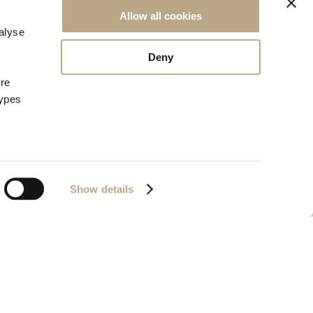
Allow all cookies
alyse
Deny
ore
types
Show details
72657320000
Powered by
Nelios