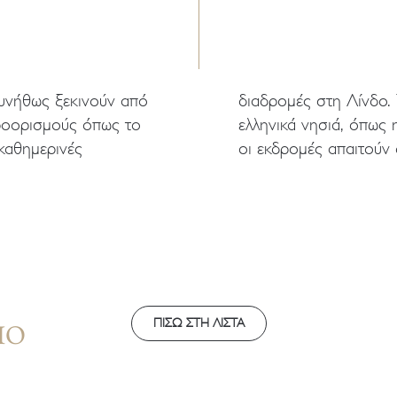
συνήθως ξεκινούν από
 εκδρομές και σε άλλα
προορισμούς όπως το
ς Λειψοί όμως αυτές
 καθημερινές
οι εκδρομές απαιτούν 
ΠΙΣΩ ΣΤΗ ΛΙΣΤΑ
ΊΟ